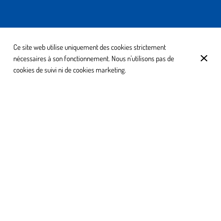
Ce site web utilise uniquement des cookies strictement
nécessaires à son fonctionnement. Nous n'utilisons pas de
cookies de suivi ni de cookies marketing.
BAR À PÂTES QUALITATIF À BATTICE
(SUR PLACE DANS UN LIEU UNIQUE ET
CHALEUREUX OU À EMPORTER) ET À
TROOZ (À EMPORTER)
Dans une ambiance locale et inspirée, venez déguster nos pâtes
préparées sous vos yeux , avec des recettes maison qui peuvent
même être personnalisées selon vos envies. Cuisine ouverte,
produits de qualité et décor original font de ces lieux un rendez-
vous incontournable pour les amateurs de pâtes de qualité à
petit prix. Les "Bar à pâtes" de la Province de Liège. Attention: