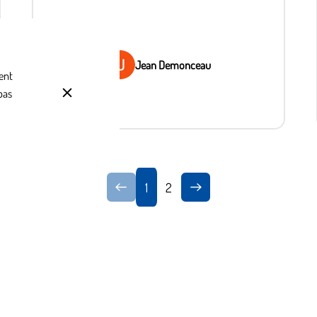
Jean Demonceau
ent
pas
1
2