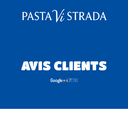
AVIS CLIENTS
Google
4.7
(
78
)
★